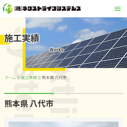
Me
systems
nextlife
施工実績
Works
ホーム
施工実績
熊本県 八代市
熊本県 八代市